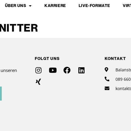
ÜBER UNS
KARRIERE
LIVE-FORMATE
VIR
NITTER
FOLGT UNS
KONTAKT
Balanst
r unseren
089 660
kontakt