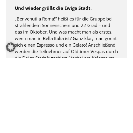
Und wieder grüßt die Ewige Stadt
.
„Benvenuti a Roma!“ heißt es für die Gruppe bei
strahlendem Sonnenschein und 22 Grad – und
das im Oktober. Und was macht man als erstes,
wenn man in Bella Italia ist? Ganz klar, man gönnt
sich einen Espresso und ein Gelato! Anschließend
werden die Teilnehmer auf Oldtimer Vespas durch
die Ewige Stadt kutschiert. Vorbei am Kolosseum,
Eis Stopp an der Spanischen Treppe, Vatikan,
Glücksmünze im Trevi Brunnen und dem Forum
Romanum. Da fühlt man sich doch gleich wie ein
waschechter Römer. Zum Abschluss des Tages
darf die Trattoria da natürlich auch nicht fehlen.
Der nächste Tag dann ermöglicht jedem
Teilnehmer, die italienische Hauptstadt ganz
individuell zu entdecken. Künstlerisch kulturell mit
Michelangelo im Vatikan oder doch ganz
romantisch entlang der versteckten