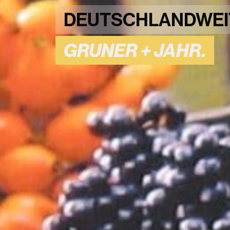
GRUNER
DEUTSCHLANDWEI
+
GRUNER + JAHR.
JAHR.