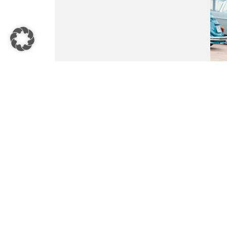
Vol
Ein
Tei
mit
Has
Übe
Ver