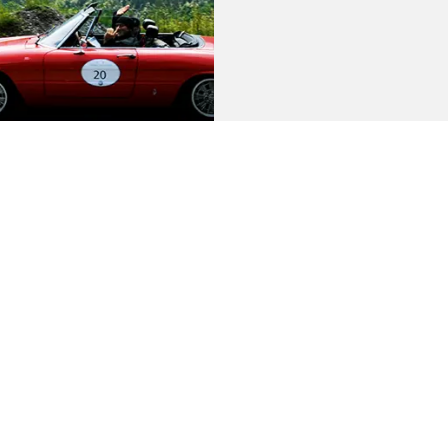
üd verleben 50
mmt zu einer Ausfahrt
m herrlichen
anstaltung samt
nze. Ihr Finale findet die
rn anzusehen ist, dass