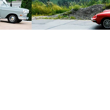
kswagen Sales Incentive.
 mobiler Event mit Alpenflair. Für die VW AG Region S
lnehmer zwei Tage im Süden Bayerns und Tirol. Es ko
 VW-Oldtimern, einem motivierenden Teambuilding a
enöhrlhof nahe dem Sudelfeld sowie einer Abendver
rnachtung im Stanglwirt auf der anderen Seite der Gre
anstaltung im Hotel Villa am See – wo den Teilnehme