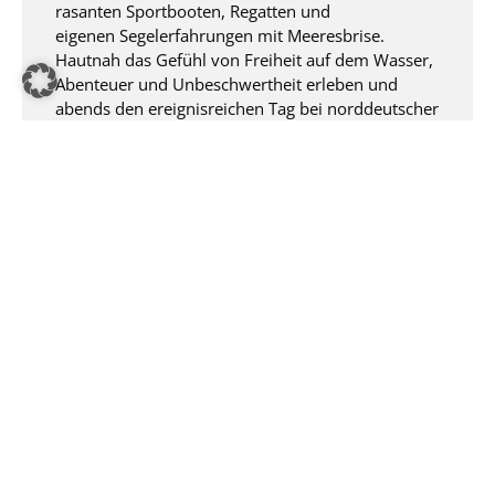
rasanten Sportbooten, Regatten und
eigenen Segelerfahrungen mit Meeresbrise.​
Hautnah das Gefühl von Freiheit auf dem Wasser,
Abenteuer und Unbeschwertheit erleben und
abends den ereignisreichen Tag bei norddeutscher
Genussvielfalt und Unterhaltung im maritimen
Flair ausklingen lassen.​
Ein großes Ahoi für die besten Verkäufer aus
2023, die zu diesen exklusiven Tagen während der
Kieler Woche eingeladen waren.​
Um Teil einer solchen Großveranstaltung zu sein,
bedarf es außergewöhnlicher Planung: Routen
müssen vor Ort durch Straßensperrungen
angepasst werden, eine Planung mit mindestens
einem Jahr Vorlauf ist unumgänglich, weil
sonst alles ausgebucht ist und das Schaffen
exklusiver Bereiche ist eine
besondere Herausforderung.​
REALIZE hatte als alter Eventkapitän den
Planungskompass frühzeitig justiert ​und den