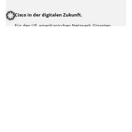
Cisco in der digitalen Zukunft.
Für den US-amerikanischen Netzwerk-Giganten
Cisco realisiert REALIZE unter dem Motto „Connect
the unconnected“ einen der wichtigsten Internet of
Everything (IoE) Kongresse in Deutschland. Hierfür
verwandelt sich in Berlin ein leerstehender
Industriebahnhof mit 23.000 qm Fläche für zwei
Tage in eine eindrucksvolle Erlebniswelt rund um
unsere digitale Zukunft.
Am Rande von 60 Power-Sessions im Stil einer
TEDx-Konferenz und einem multimedial
bespielten Plenum können die mehr als 3.000
Teilnehmer ein innovatives Ausstellungskonzept
bewundern, das im Rahmen der Cisco Connect
2014 die gewaltigen Ausmaße des Themas
Industrie 4.0 veranschaulicht. Foren und Stände
kreisen wie in einem Universum umeinander und